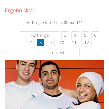
Ergebnisliste
Suchergebnisse 71 bis 80 von 111
vorherige
3
4
5
6
7
8
9
10
11
12
nächste