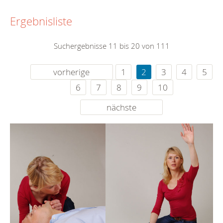
Ergebnisliste
Suchergebnisse 11 bis 20 von 111
vorherige
1
2
3
4
5
6
7
8
9
10
nächste