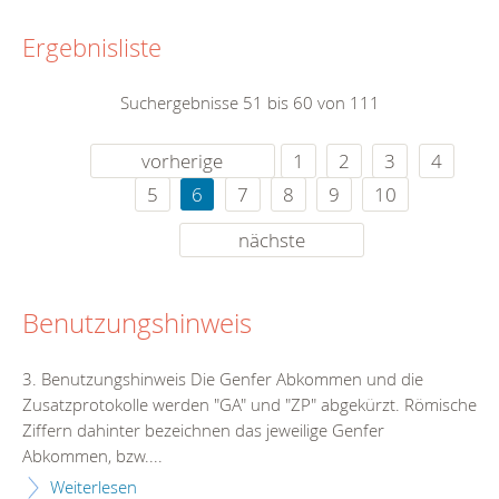
Ergebnisliste
Suchergebnisse 51 bis 60 von 111
vorherige
1
2
3
4
5
6
7
8
9
10
nächste
Benutzungshinweis
3. Benutzungshinweis Die Genfer Abkommen und die
Zusatzprotokolle werden "GA" und "ZP" abgekürzt. Römische
Ziffern dahinter bezeichnen das jeweilige Genfer
Abkommen, bzw....
Weiterlesen