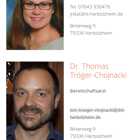
Tel: 07643 930476
jrk(at)drk-herbolzheim.de
Birkenweg 9
79336 Herbolzheim
Dr. Thomas
Tröger-Chojnacki
Bereitschaftsarzt
tom.troeger-chojnacki@drk-
herbolzheim.de
Birkenweg 9
79336 Herbolzheim