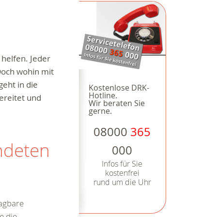
u helfen.
Jeder
Doch wohin mit
geht in die
Kostenlose DRK-
Hotline.
ereitet und
Wir beraten Sie
gerne.
08000
365
ndeten
000
Infos für Sie
kostenfrei
rund um die Uhr
ragbare
e die