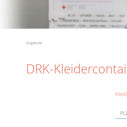
Angebote
DRK-Kleiderconta
Klei
PL