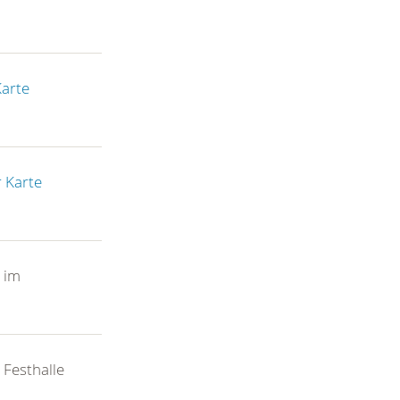
Karte
r Karte
im
Festhalle