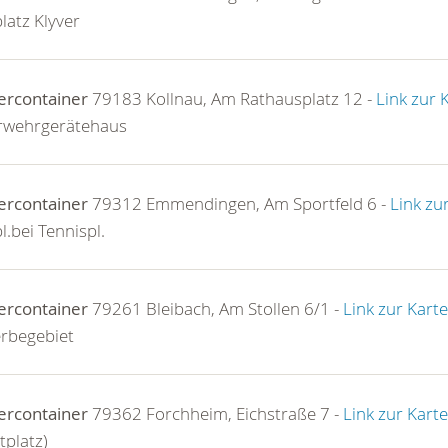
latz Klyver
ercontainer
79183 Kollnau, Am Rathausplatz 12 -
Link zur 
rwehrgerätehaus
ercontainer
79312 Emmendingen, Am Sportfeld 6 -
Link zu
l.bei Tennispl.
ercontainer
79261 Bleibach, Am Stollen 6/1 -
Link zur Karte
rbegebiet
ercontainer
79362 Forchheim, Eichstraße 7 -
Link zur Karte
tplatz)