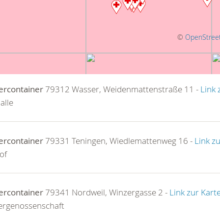
©
OpenStree
ercontainer
79312 Wasser, Weidenmattenstraße 11 -
Link 
alle
ercontainer
79331 Teningen, Wiedlemattenweg 16 -
Link z
of
ercontainer
79341 Nordweil, Winzergasse 2 -
Link zur Kart
ergenossenschaft