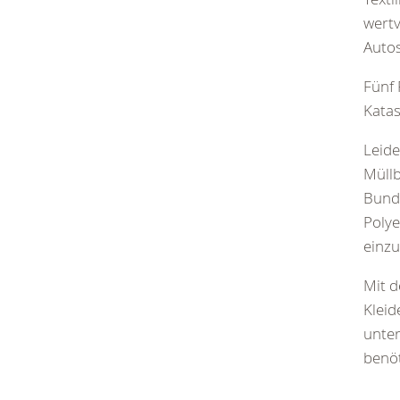
wertv
Autos
Fünf 
Katas
Leide
Müllb
Bunde
Polye
einzu
Mit d
Kleid
unter
benöt