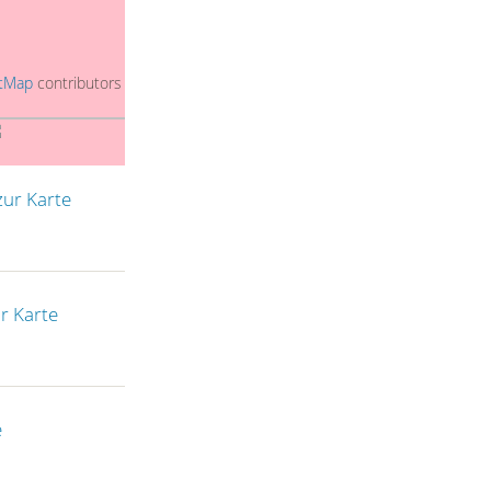
tMap
contributors
zur Karte
ur Karte
e