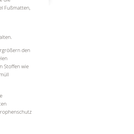
iel Fußmatten,
lten.
ergrößern den
elen
n Stoffen wie
müll
ie
ten
strophenschutz