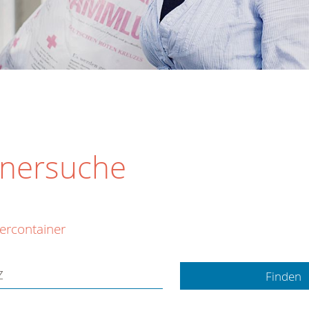
inersuche
dercontainer
Z