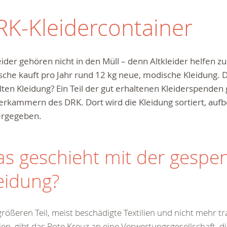
RK-Kleidercontainer
eider gehören nicht in den Müll – denn Altkleider helfen z
che kauft pro Jahr rund 12 kg neue, modische Kleidung. 
lten Kleidung?
Ein Teil der gut erhaltenen Kleiderspenden 
erkammern des DRK. Dort wird die Kleidung sortiert, aufb
ergegeben.
s geschieht mit der gespe
eidung?
rößeren Teil, meist beschädigte Textilien und nicht mehr t
lien, gibt das Rote Kreuz an eine Verwertungsgesellschaft, di