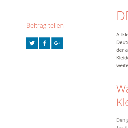
D
Beitrag teilen
Altkl
Deuts
der a
Kleid
weit
Wa
Kl
Den g
Texti