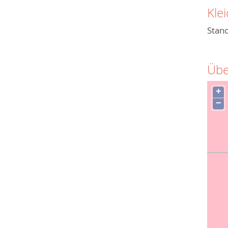
Kle
Stand
Übe
+
−