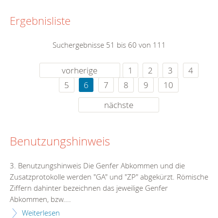
Ergebnisliste
Suchergebnisse 51 bis 60 von 111
vorherige
1
2
3
4
5
6
7
8
9
10
nächste
Benutzungshinweis
3. Benutzungshinweis Die Genfer Abkommen und die
Zusatzprotokolle werden "GA" und "ZP" abgekürzt. Römische
Ziffern dahinter bezeichnen das jeweilige Genfer
Abkommen, bzw....
Weiterlesen