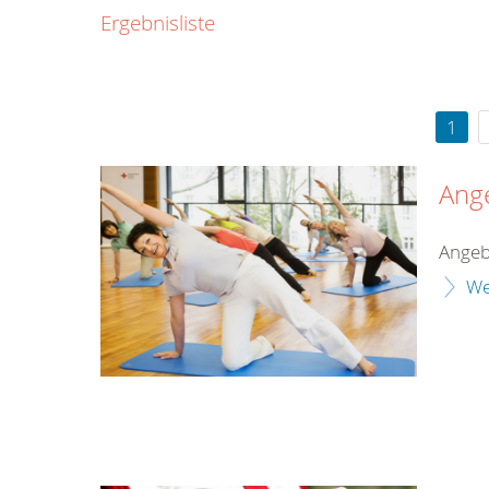
0800
Ergebnisliste
00
Infos fü
kostenf
rund um d
1
Ang
Angeb
We