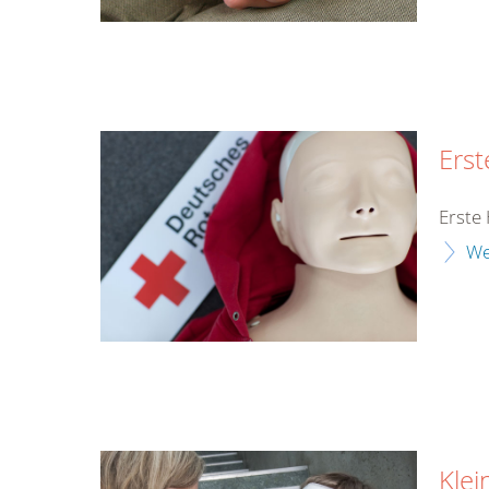
Erst
Erste 
We
Klei