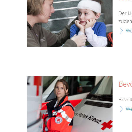
Der kl
zudem 
We
Bev
Bevöl
We