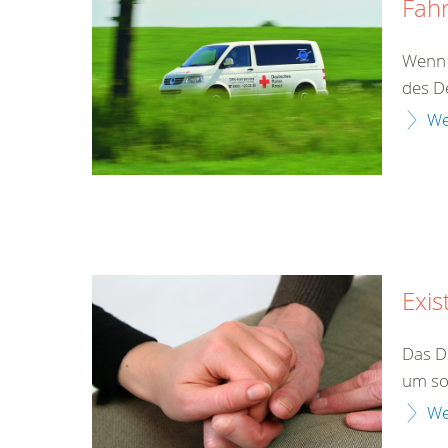
Fahr
Wenn d
des D
We
Exis
Das D
um so
We