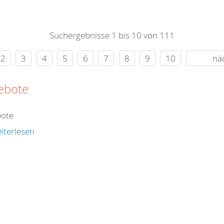
0
365
0
r Sie
Suchergebnisse 1 bis 10 von 111
rei
ie Uhr
2
3
4
5
6
7
8
9
10
nä
ebote
ote
iterlesen