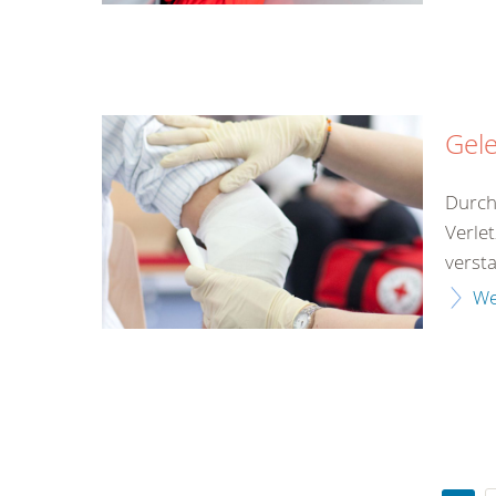
Gel
Durch
Verle
versta
We