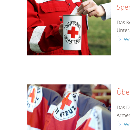
Spe
Das Ro
Unter
We
Übe
Das D
Armen
We