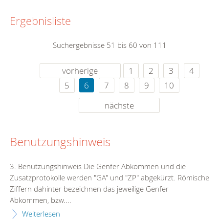
Ergebnisliste
Suchergebnisse 51 bis 60 von 111
vorherige
1
2
3
4
5
6
7
8
9
10
nächste
Benutzungshinweis
3. Benutzungshinweis Die Genfer Abkommen und die
Zusatzprotokolle werden "GA" und "ZP" abgekürzt. Römische
Ziffern dahinter bezeichnen das jeweilige Genfer
Abkommen, bzw....
Weiterlesen