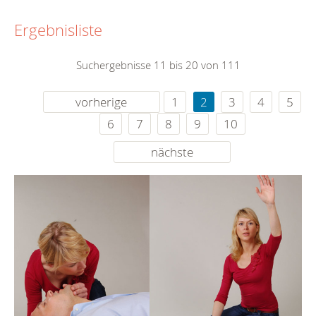
Ergebnisliste
Suchergebnisse 11 bis 20 von 111
vorherige
1
2
3
4
5
6
7
8
9
10
nächste