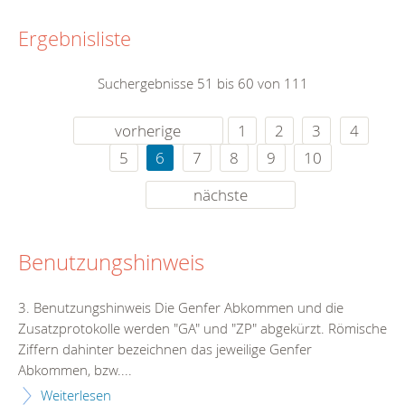
Ergebnisliste
Suchergebnisse 51 bis 60 von 111
vorherige
1
2
3
4
5
6
7
8
9
10
nächste
Benutzungshinweis
3. Benutzungshinweis Die Genfer Abkommen und die
Zusatzprotokolle werden "GA" und "ZP" abgekürzt. Römische
Ziffern dahinter bezeichnen das jeweilige Genfer
Abkommen, bzw....
Weiterlesen