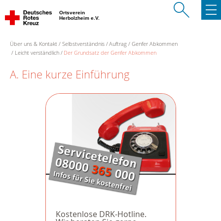
Ortsverein
Herbolzheim e.V.
Über uns & Kontakt
Selbstverständnis
Auftrag
Genfer Abkommen
Leicht verständlich
Der Grundsatz der Genfer Abkommen
A. Eine kurze Einführung
Kostenlose DRK-Hotline.