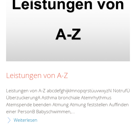
Leistungen von A-Z
Leistungen von A-Z abcdefghijklmnopqrstüuvwxyzN NotrufÜ
ÜberzuckerungA Asthma bronchiale Atemrhythmus
Atemspende beenden Atmung Atmung feststellen Auffinden
einer PersonB Babyschwimmen,...
Weiterlesen