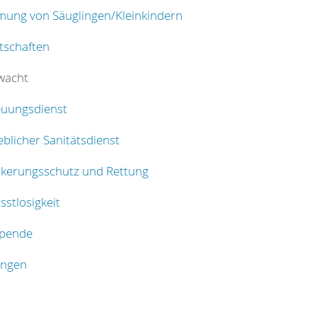
mung von Säuglingen/Kleinkindern
tschaften
wacht
euungsdienst
eblicher Sanitätsdienst
lkerungsschutz und Rettung
stlosigkeit
spende
ungen