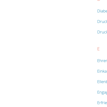
Diabe
Druc
Druc
E
Ehre
Einka
Elle
Enga
Erfri