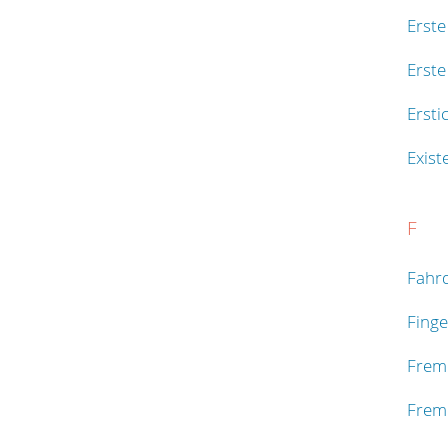
Erste
Erste
Ersti
Exist
F
Fahrd
Fing
Frem
Fremd