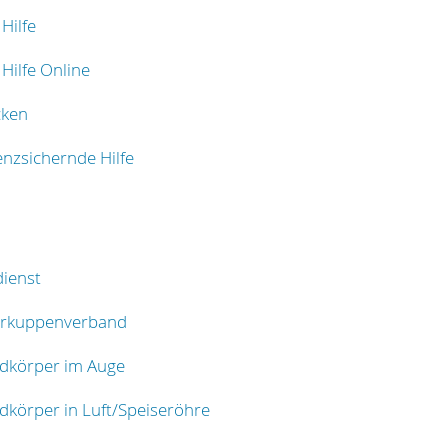
 Hilfe
 Hilfe Online
cken
enzsichernde Hilfe
ienst
erkuppenverband
dkörper im Auge
körper in Luft/Speiseröhre