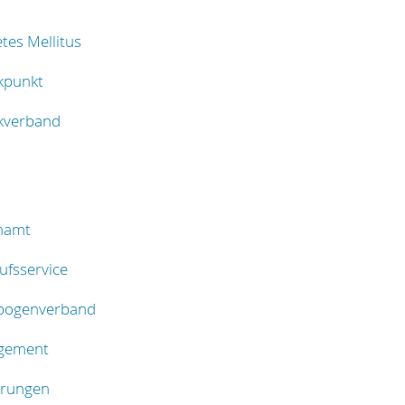
tes Mellitus
kpunkt
kverband
namt
ufsservice
nbogenverband
gement
erungen