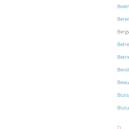
Beat
Berei
Berg
Betr
Betri
Bevö
Bewus
Blut
Blut
D