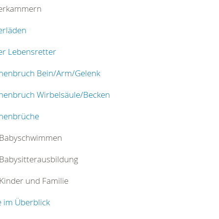
derkammern
erläden
er Lebensretter
henbruch Bein/Arm/Gelenk
henbruch Wirbelsäule/Becken
henbrüche
 Babyschwimmen
Babysitterausbildung
Kinder und Familie
 im Überblick