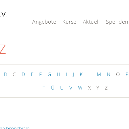
.V.
Angebote
Kurse
Aktuell
Spenden
-Z
B
C
D
E
F
G
H
I
J
K
L
M
N
O
P
T
Ü
U
V
W
X
Y
Z
ma bronchiale