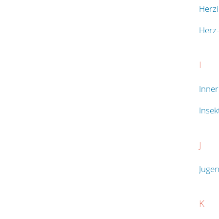
Herzi
Herz
I
Inne
Inse
J
Jugen
K