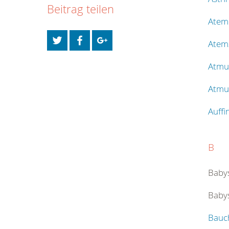
Beitrag teilen
Atem
Atem
Atmu
Atmun
Auffi
B
Baby
Babys
Bauc