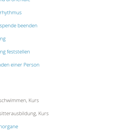
rhythmus
spende beenden
ng
g feststellen
nden einer Person
schwimmen, Kurs
itterausbildung, Kurs
horgane