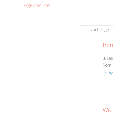
0800
Ergebnisliste
00
Infos fü
kostenf
rund um d
vorherige
Ben
3. Be
Römis
W
Wie