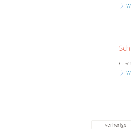
W
Sch
C. Sc
W
vorherige