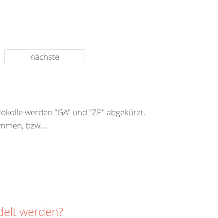
nächste
kolle werden "GA" und "ZP" abgekürzt.
mmen, bzw....
delt werden?