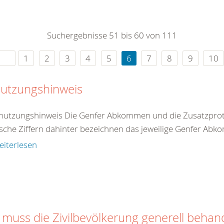
0
365
0
r Sie
Suchergebnisse 51 bis 60 von 111
rei
ie Uhr
1
2
3
4
5
6
7
8
9
10
utzungshinweis
nutzungshinweis Die Genfer Abkommen und die Zusatzproto
che Ziffern dahinter bezeichnen das jeweilige Genfer Abko
eiterlesen
 muss die Zivilbevölkerung generell behan