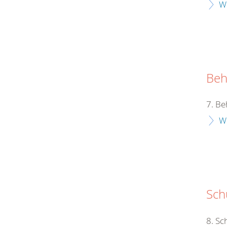
W
Beh
7. Be
W
Schu
8. Sc