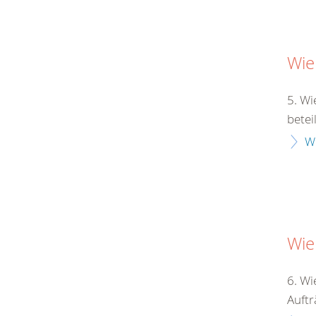
Wie
5. Wi
betei
W
Wie
6. Wi
Auftr