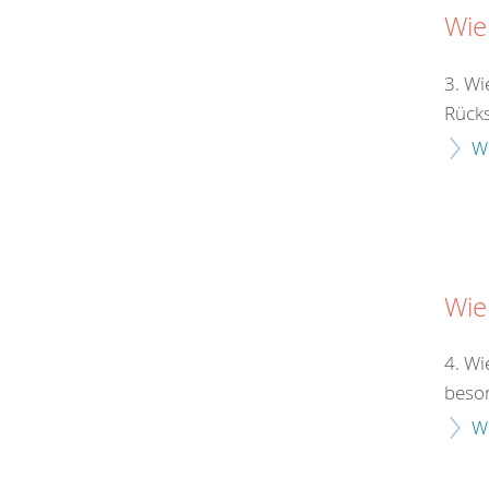
Wie
3. Wi
Rücksi
W
Wie
4. Wi
beson
W