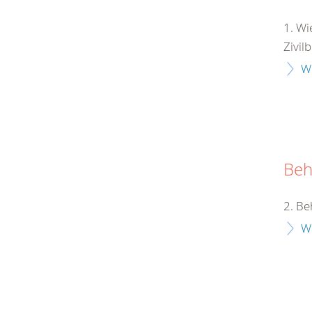
1. Wi
Zivil
W
Beh
2. Be
W