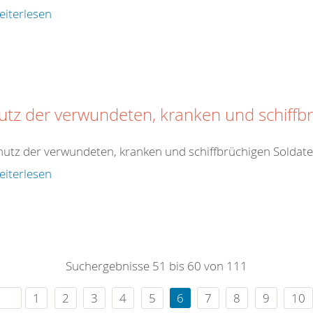
eiterlesen
utz der verwundeten, kranken und schiffb
hutz der verwundeten, kranken und schiffbrüchigen Soldat
eiterlesen
Suchergebnisse 51 bis 60 von 111
1
2
3
4
5
6
7
8
9
10